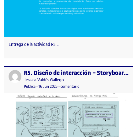
Entrega de la actividad R5 …
R5. Diseño de interacción – Storyboard y sketching
Publicado por
Publicado por
Jessica Valdés Gallego
Visibilidad:
Fecha de publicación
16 junio, 2025 10:11 pm
en R5. Diseño de interacción – Stor
Pública
-
16 Jun 2025
-
comentario