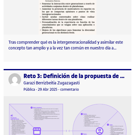
Tras comprender qué es la intergeneracionalidad y asimilar este
concepto tan amplio y a la vez tan común en nuestro día a…
Reto 3: Definición de la propuesta de valor (VPC)
Publicado por
Publicado por
Garazi Berrizbeitia Zugazagasti
Visibilidad:
Fecha de publicación
29 abril, 2025 2:00 pm
en Reto 3: Definición de la propues
Pública
-
29 Abr 2025
-
comentario