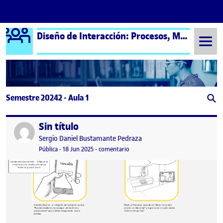
Logo Ágora
Diseño de Interacción: Procesos, Métodos y Técnicas – Aula 1
Saltar al contenido
Semestre 20242 - Aula 1
Sin título
Publicado por
Publicado por
Sergio Daniel Bustamante Pedraza
Visibilidad:
Fecha de publicación
en Sin título
Pública
-
18 Jun 2025
-
comentario