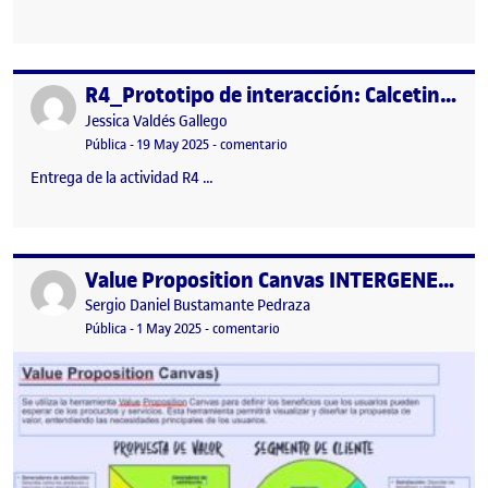
R4_Prototipo de interacción: Calcetines resonantes
Publicado por
Publicado por
Jessica Valdés Gallego
Visibilidad:
Fecha de publicación
en R4_Prototipo de interacción: Ca
Pública
-
19 May 2025
-
comentario
Entrega de la actividad R4 …
Value Proposition Canvas INTERGENERACIONALIDAD
Publicado por
Publicado por
Sergio Daniel Bustamante Pedraza
Visibilidad:
Fecha de publicación
en Value Proposition Canvas INT
Pública
-
1 May 2025
-
comentario