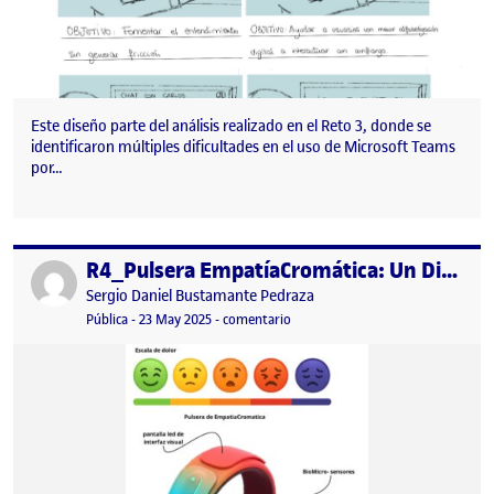
Este diseño parte del análisis realizado en el Reto 3, donde se
identificaron múltiples dificultades en el uso de Microsoft Teams
por…
R4_Pulsera EmpatíaCromática: Un Diseño Especulativo
Publicado por
Publicado por
Sergio Daniel Bustamante Pedraza
Visibilidad:
Fecha de publicación
23 mayo, 2025 12:44 am
en R4_Pulsera EmpatíaCromática: 
Pública
-
23 May 2025
-
comentario