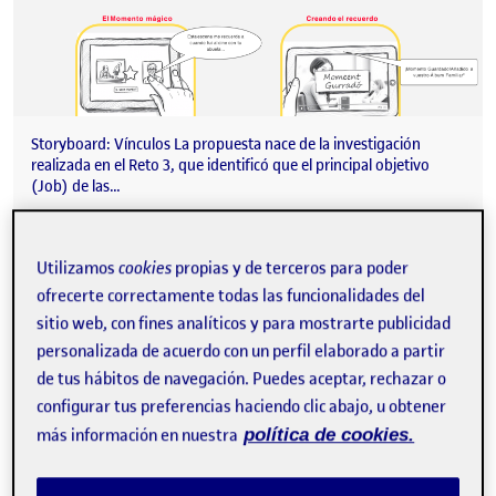
Storyboard: Vínculos La propuesta nace de la investigación
realizada en el Reto 3, que identificó que el principal objetivo
(Job) de las…
Utilizamos
cookies
propias y de terceros para poder
Reto 5 – Storyboard y Sketching
Publicado por
ofrecerte correctamente todas las funcionalidades del
Publicado por
Garazi Berrizbeitia Zugazagasti
sitio web, con fines analíticos y para mostrarte publicidad
Visibilidad:
Fecha de publicación
en Reto 5 – Storyboard y Sketching
Pública
-
17 Jun 2025
-
comentario
personalizada de acuerdo con un perfil elaborado a partir
de tus hábitos de navegación. Puedes aceptar, rechazar o
configurar tus preferencias haciendo clic abajo, u obtener
más información en nuestra
política de cookies.