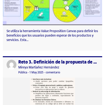
Se utiliza la herramienta Value Proposition Canvas para definir los
beneficios que los usuarios pueden esperar de los productos y
servicios. Esta…
Reto 3. Definición de la propuesta de valor. Intergeneracionalidad.
Publicado por
Publicado por
Mireya Martiañez Hernández
Visibilidad:
Fecha de publicación
en Reto 3. Definición de la propuest
Pública
-
1 May 2025
-
comentario