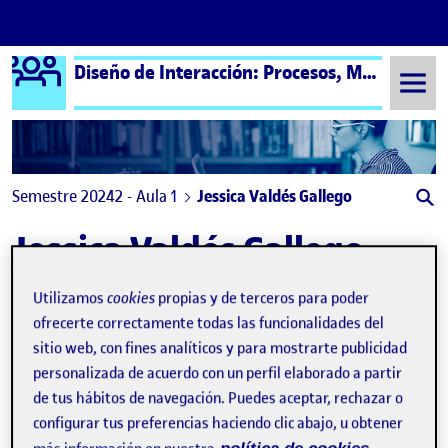
Logo Ágora
Diseño de Interacción: Procesos, Métodos y Técnicas – Aula 1
Saltar al contenido
Semestre 20242 - Aula 1
Jessica Valdés Gallego
Jessica Valdés Gallego
Utilizamos
cookies
propias y de terceros para poder
R5. Diseño de interacción – Storyboard y sketching
Publicado por
ofrecerte correctamente todas las funcionalidades del
Publicado por
Jessica Valdés Gallego
sitio web, con fines analíticos y para mostrarte publicidad
Visibilidad:
Fecha de publicación
16 junio, 2025 10:11 pm
en R5. Diseño de interacción – Stor
Pública
-
16 Jun 2025
-
comentario
personalizada de acuerdo con un perfil elaborado a partir
de tus hábitos de navegación. Puedes aceptar, rechazar o
configurar tus preferencias haciendo clic abajo, u obtener