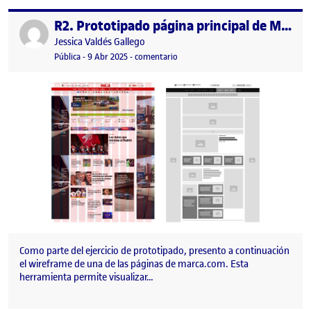
R2. Prototipado página principal de Marca.com
Publicado por
Publicado por
Jessica Valdés Gallego
Visibilidad:
Fecha de publicación
9 abril, 2025 10:42 pm
en R2. Prototipado página principa
Pública
-
9 Abr 2025
-
comentario
Como parte del ejercicio de prototipado, presento a continuación
el wireframe de una de las páginas de marca.com. Esta
herramienta permite visualizar…