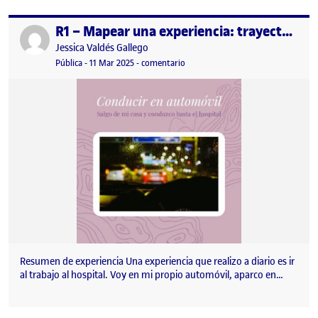
R1 – Mapear una experiencia: trayecto al trabajo
Publicado por
Publicado por
Jessica Valdés Gallego
Visibilidad:
Fecha de publicación
11 marzo, 2025 3:24 pm
en R1 – Mapear una experiencia: tra
Pública
-
11 Mar 2025
-
comentario
Resumen de experiencia Una experiencia que realizo a diario es ir
al trabajo al hospital. Voy en mi propio automóvil, aparco en…