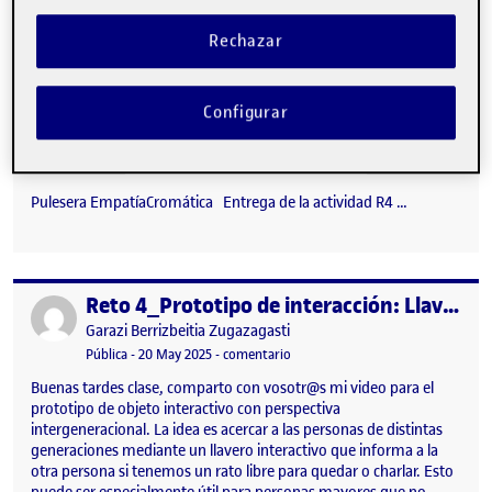
Rechazar
Configurar
Pulesera EmpatíaCromática Entrega de la actividad R4 …
Reto 4_Prototipo de interacción: Llaves interactivas
Publicado por
Publicado por
Garazi Berrizbeitia Zugazagasti
Visibilidad:
Fecha de publicación
en Reto 4_Prototipo de interacción
Pública
-
20 May 2025
-
comentario
Buenas tardes clase, comparto con vosotr@s mi video para el
prototipo de objeto interactivo con perspectiva
intergeneracional. La idea es acercar a las personas de distintas
generaciones mediante un llavero interactivo que informa a la
otra persona si tenemos un rato libre para quedar o charlar. Esto