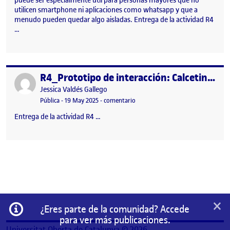
puede ser especialmente útil para personas mayores que no
utilicen smartphone ni aplicaciones como whatsapp y que a
menudo pueden quedar algo aisladas. Entrega de la actividad R4
…
R4_Prototipo de interacción: Calcetines resonantes
Publicado por
Publicado por
Jessica Valdés Gallego
Visibilidad:
Fecha de publicación
en R4_Prototipo de interacción: Ca
Pública
-
19 May 2025
-
comentario
Entrega de la actividad R4 …
×
Información
¿Eres parte de la comunidad? Accede
para ver más publicaciones.
Universitat Oberta de Catalunya © 2026