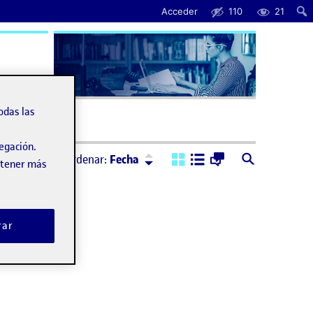
Acceder
110
21
uda
odas las
vegación.
Ordenar:
Descendente
Ordenar:
Fecha
obtener más
rar