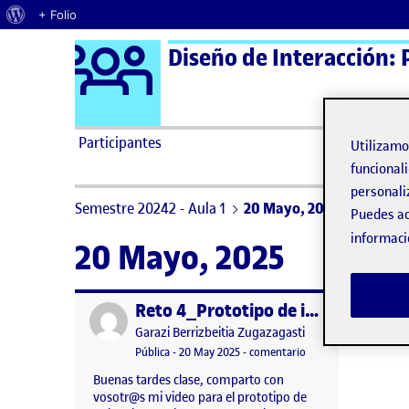
Acerca de WordPress
+ Folio
Logo Ágora
Diseño de Interacción: 
Saltar al contenido
Participantes
Utilizam
funcionali
personali
Semestre 20242 - Aula 1
20 Mayo, 2025
Puedes ac
informaci
20 Mayo, 2025
Reto 4_Prototipo de interacción: Llaves interactivas
Publicado por
Publicado por
Garazi Berrizbeitia Zugazagasti
Visibilidad:
Fecha de publicación
en Reto 4_Prototipo d
Pública
-
20 May 2025
-
comentario
Buenas tardes clase, comparto con
vosotr@s mi video para el prototipo de