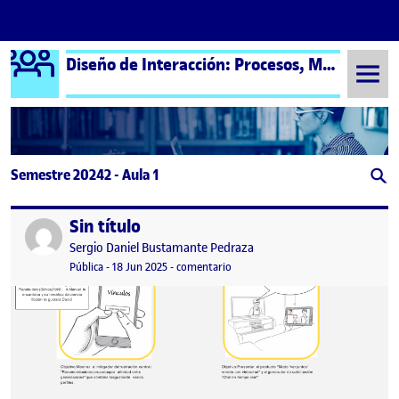
Logo Ágora
Diseño de Interacción: Procesos, Métodos y Técnicas – Aula 1
Saltar al contenido
Semestre 20242 - Aula 1
Sin título
Publicado por
Publicado por
Sergio Daniel Bustamante Pedraza
Visibilidad:
Fecha de publicación
en Sin título
Pública
-
18 Jun 2025
-
comentario