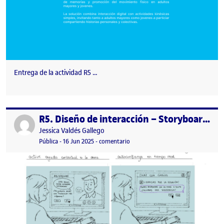
Entrega de la actividad R5 …
R5. Diseño de interacción – Storyboard y sketching
Publicado por
Publicado por
Jessica Valdés Gallego
Visibilidad:
Fecha de publicación
16 junio, 2025 10:11 pm
en R5. Diseño de interacción – Stor
Pública
-
16 Jun 2025
-
comentario