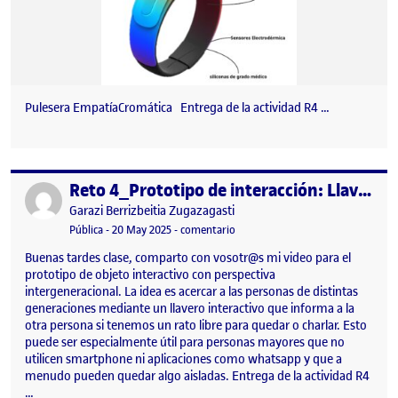
Pulesera EmpatíaCromática Entrega de la actividad R4 …
Reto 4_Prototipo de interacción: Llaves interactivas
Publicado por
Publicado por
Garazi Berrizbeitia Zugazagasti
Visibilidad:
Fecha de publicación
en Reto 4_Prototipo de interacción
Pública
-
20 May 2025
-
comentario
Buenas tardes clase, comparto con vosotr@s mi video para el
prototipo de objeto interactivo con perspectiva
intergeneracional. La idea es acercar a las personas de distintas
generaciones mediante un llavero interactivo que informa a la
otra persona si tenemos un rato libre para quedar o charlar. Esto
puede ser especialmente útil para personas mayores que no
utilicen smartphone ni aplicaciones como whatsapp y que a
menudo pueden quedar algo aisladas. Entrega de la actividad R4
…