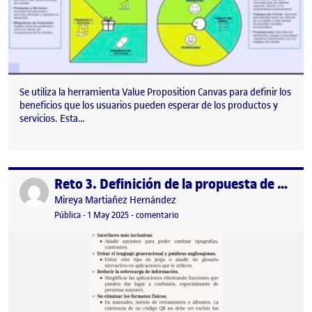
Se utiliza la herramienta Value Proposition Canvas para definir los
beneficios que los usuarios pueden esperar de los productos y
servicios. Esta…
Reto 3. Definición de la propuesta de valor. Intergeneracionalidad.
Publicado por
Publicado por
Mireya Martiañez Hernández
Visibilidad:
Fecha de publicación
en Reto 3. Definición de la propuest
Pública
-
1 May 2025
-
comentario