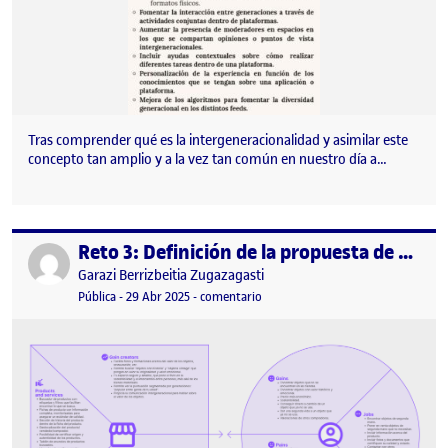
Tras comprender qué es la intergeneracionalidad y asimilar este
concepto tan amplio y a la vez tan común en nuestro día a…
Reto 3: Definición de la propuesta de valor (VPC)
Publicado por
Publicado por
Garazi Berrizbeitia Zugazagasti
Visibilidad:
Fecha de publicación
29 abril, 2025 2:00 pm
en Reto 3: Definición de la propues
Pública
-
29 Abr 2025
-
comentario