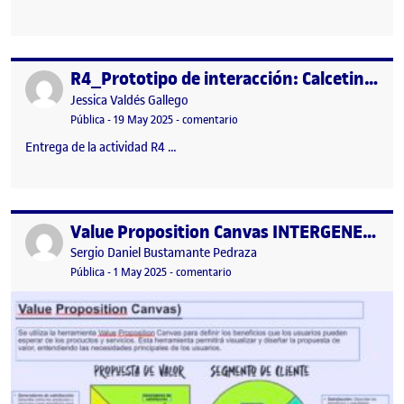
R4_Prototipo de interacción: Calcetines resonantes
Publicado por
Publicado por
Jessica Valdés Gallego
Visibilidad:
Fecha de publicación
en R4_Prototipo de interacción: Ca
Pública
-
19 May 2025
-
comentario
Entrega de la actividad R4 …
Value Proposition Canvas INTERGENERACIONALIDAD
Publicado por
Publicado por
Sergio Daniel Bustamante Pedraza
Visibilidad:
Fecha de publicación
en Value Proposition Canvas INT
Pública
-
1 May 2025
-
comentario