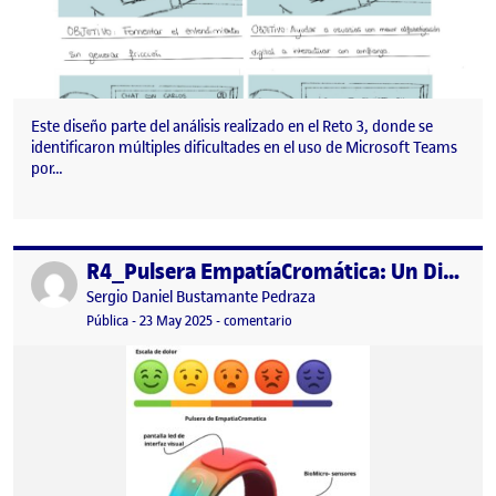
Este diseño parte del análisis realizado en el Reto 3, donde se
identificaron múltiples dificultades en el uso de Microsoft Teams
por…
R4_Pulsera EmpatíaCromática: Un Diseño Especulativo
Publicado por
Publicado por
Sergio Daniel Bustamante Pedraza
Visibilidad:
Fecha de publicación
23 mayo, 2025 12:44 am
en R4_Pulsera EmpatíaCromática: 
Pública
-
23 May 2025
-
comentario