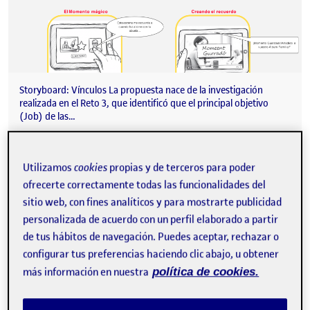
Storyboard: Vínculos La propuesta nace de la investigación
realizada en el Reto 3, que identificó que el principal objetivo
(Job) de las…
Utilizamos
cookies
propias y de terceros para poder
Reto 5 – Storyboard y Sketching
Publicado por
ofrecerte correctamente todas las funcionalidades del
Publicado por
Garazi Berrizbeitia Zugazagasti
sitio web, con fines analíticos y para mostrarte publicidad
Visibilidad:
Fecha de publicación
en Reto 5 – Storyboard y Sketching
Pública
-
17 Jun 2025
-
comentario
personalizada de acuerdo con un perfil elaborado a partir
de tus hábitos de navegación. Puedes aceptar, rechazar o
configurar tus preferencias haciendo clic abajo, u obtener
más información en nuestra
política de cookies.