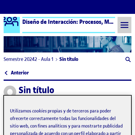
Logo Ágora
Diseño de Interacción: Procesos, Métodos y Técnicas – Aula 1
Saltar al contenido
Semestre 20242 - Aula 1
Sin título
Navegación de entradas
: Reto 5 – Storyboard y Sketching
Anterior
Sin título
Publicado por
Publicado por
Sergio Daniel Bustamante Pedraza
Visibilidad:
Fecha de publicación
en Sin título
Pública
-
18 Jun 2025
-
comentario
Utilizamos
cookies
propias y de terceros para poder
ofrecerte correctamente todas las funcionalidades del
Storyboard: Vínculos
sitio web, con fines analíticos y para mostrarte publicidad
La propuesta nace de la investigación realizada en el Reto 3,
personalizada de acuerdo con un perfil elaborado a partir