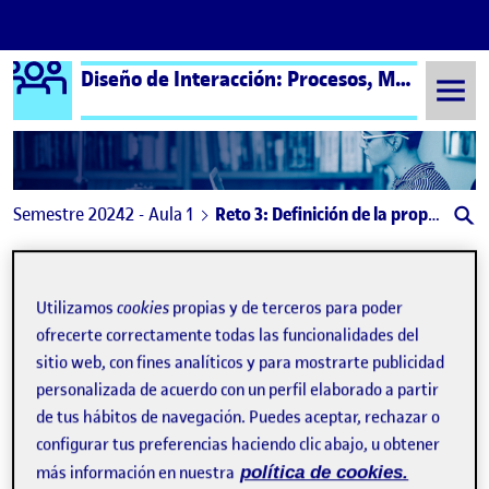
Logo Ágora
Diseño de Interacción: Procesos, Métodos y Técnicas – Aula 1
Saltar al contenido
Semestre 20242 - Aula 1
Reto 3: Definición de la propuesta de valor (VPC)
Navegación de entradas
: wire framen El Tiempo
: Ret
Anterior
Siguiente
Utilizamos
cookies
propias y de terceros para poder
Reto 3: Definición de la propu
Publicado por
ofrecerte correctamente todas las funcionalidades del
Publicado por
Garazi Berrizbeitia Zugazagasti
sitio web, con fines analíticos y para mostrarte publicidad
Visibilidad:
Fecha de publicación
29 abril, 2025 2:00 pm
en Reto 3: Definición de la propuesta 
Pública
-
29 Abr 2025
-
comentario
personalizada de acuerdo con un perfil elaborado a partir
de tus hábitos de navegación. Puedes aceptar, rechazar o
configurar tus preferencias haciendo clic abajo, u obtener
Dentro de la temática de trabajo, la
INTERGENERACIONALIDAD, se ha optado por estudiar las
más información en nuestra
política de cookies.