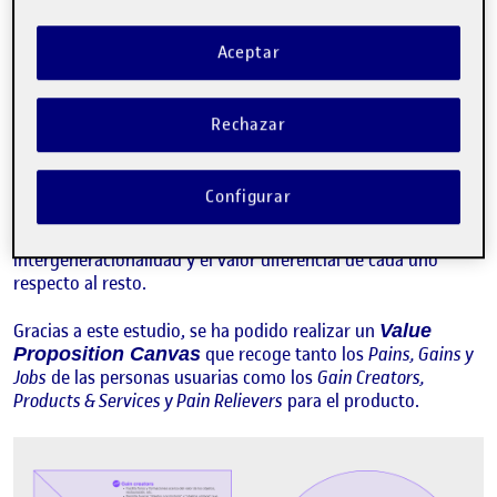
Plataformas de Marketplace y su relación con las personas
de distintas generaciones.
Aceptar
Por un lado, mediante la encuesta se ha analizado cuáles son
las costumbres, necesidades y frustraciones de personas
usuarias de distintas áreas dentro del entorno del
Rechazar
Marketplace y la compraventa de objetos de segunda mano.
Por otro, se han analizado las plataformas actuales más
Configurar
populares de Marketplace para observar con qué
funcionalidades cuentan, si tienen o no en cuenta la
intergeneracionalidad y el valor diferencial de cada uno
respecto al resto.
Gracias a este estudio, se ha podido realizar un
Value
que recoge tanto los
Pains, Gains y
Proposition Canvas
Jobs
de las personas usuarias como los
Gain Creators,
Products & Services y Pain Relievers
para el producto.