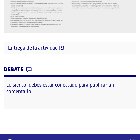
Entrega de la actividad R3
CONTRIBUTION
0
EN RETO 3: DEFINICIÓN DE LA PROPUESTA
DEBATE
Lo siento, debes estar
conectado
para publicar un
comentario.