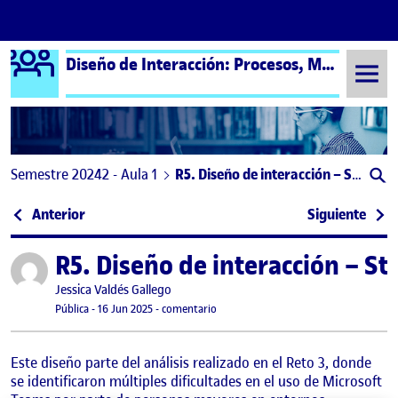
Logo Ágora
Diseño de Interacción: Procesos, Métodos y Técnicas – Aula 1
Saltar al contenido
Semestre 20242 - Aula 1
R5. Diseño de interacción – Storyboard y sketching
Navegación de entradas
: R4_Pulsera EmpatíaCromática: Un Diseño Especu
: Ent
Anterior
Siguiente
R5. Diseño de interacción – S
Publicado por
Publicado por
Jessica Valdés Gallego
Visibilidad:
Fecha de publicación
16 junio, 2025 10:11 pm
en R5. Diseño de interacción – Storyb
Pública
-
16 Jun 2025
-
comentario
Este diseño parte del análisis realizado en el Reto 3, donde
se identificaron múltiples dificultades en el uso de Microsoft