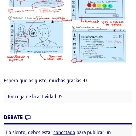
Espero que os guste, muchas gracias :D
Entrega de la actividad R5
CONTRIBUTION
0
EN R5. DISEÑO DE INTERACCIÓN – STORY
DEBATE
Lo siento, debes estar
conectado
para publicar un