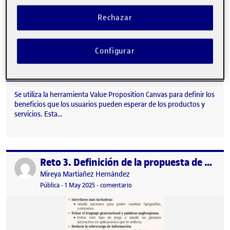
Rechazar
Configurar
Se utiliza la herramienta Value Proposition Canvas para definir los
beneficios que los usuarios pueden esperar de los productos y
servicios. Esta…
Reto 3. Definición de la propuesta de valor. Intergeneracionalidad.
Publicado por
Publicado por
Mireya Martiañez Hernández
Visibilidad:
Fecha de publicación
en Reto 3. Definición de la propuest
Pública
-
1 May 2025
-
comentario