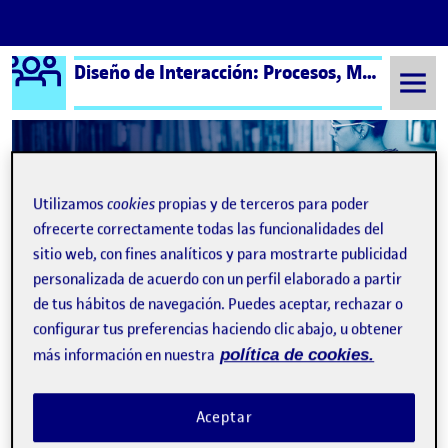
Logo Ágora
Diseño de Interacción: Procesos, Métodos y Técnicas – Aula 1
Saltar al contenido
Semestre 20242 - Aula 1
1 Mayo, 2025
Utilizamos
cookies
propias y de terceros para poder
ofrecerte correctamente todas las funcionalidades del
1 Mayo, 2025
sitio web, con fines analíticos y para mostrarte publicidad
personalizada de acuerdo con un perfil elaborado a partir
de tus hábitos de navegación. Puedes aceptar, rechazar o
Value Proposition Canvas INTERGENERACIONALIDAD
Publicado por
configurar tus preferencias haciendo clic abajo, u obtener
Publicado por
Sergio Daniel Bustamante Pedraza
Visibilidad:
Fecha de publicación
en Value Proposition Canvas INT
Pública
-
1 May 2025
-
comentario
más información en nuestra
política de cookies.
Aceptar