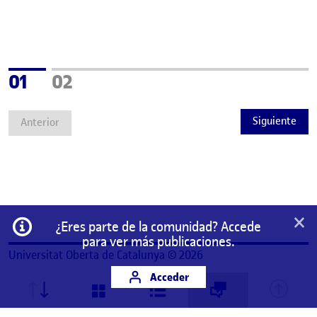
Página
Página
01
02
Siguiente
Anterior
×
Información
¿Eres parte de la comunidad? Accede
para ver más publicaciones.
Universitat Oberta de Catalunya © 2026
Acceder