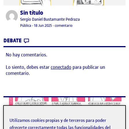
Sin título
Publicado por
Publicado por
Sergio Daniel Bustamante Pedraza
Visibilidad:
Fecha de publicación
en Sin título
Pública
-
18 Jun 2025
-
comentario
CONTRIBUTION
0
EN SIN TÍTULO
DEBATE
No hay comentarios.
Lo siento, debes estar
conectado
para publicar un
comentario.
Utilizamos
cookies
propias y de terceros para poder
ofrecerte correctamente todas las funcionalidades del