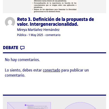
Reto 3. Definición de la propuesta de
Publicado por
valor. Intergeneracionalidad.
Publicado por
Mireya Martiañez Hernández
Visibilidad:
Fecha de publicación
en Reto 3. Definición de la propuesta 
Pública
-
1 May 2025
-
comentario
CONTRIBUTION
0
EN RETO 3. DEFINICIÓN DE LA PROPUEST
DEBATE
No hay comentarios.
Lo siento, debes estar
conectado
para publicar un
comentario.