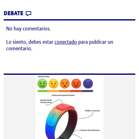
CONTRIBUTION
0
EN R5. DISEÑO DE INTERACCIÓN – STORY
DEBATE
No hay comentarios.
Lo siento, debes estar
conectado
para publicar un
comentario.