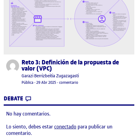
Reto 3: Definición de la propuesta de
Publicado por
valor (VPC)
Publicado por
Garazi Berrizbeitia Zugazagasti
Visibilidad:
Fecha de publicación
29 abril, 2025 2:00 pm
en Reto 3: Definición de la propuest
Pública
-
29 Abr 2025
-
comentario
CONTRIBUTION
0
EN RETO 3: DEFINICIÓN DE LA PROPUESTA
DEBATE
No hay comentarios.
Lo siento, debes estar
conectado
para publicar un
comentario.