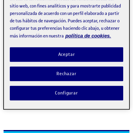
sitio web, con fines analíticos y para mostrarte publicidad
personalizada de acuerdo con un perfil elaborado a partir
de tus hábitos de navegación. Puedes aceptar, rechazar o
configurar tus preferencias haciendo clic abajo, u obtener
más información en nuestra
política de cookies.
Reto 5 – Storyboard y Sketching
Publicado por
Publicado por
Garazi Berrizbeitia Zugazagasti
Aceptar
Visibilidad:
Fecha de publicación
en Reto 5 – Storyboard y Sketching
Pública
-
17 Jun 2025
-
comentario
CONTRIBUTION
0
EN RETO 5 – STORYBOARD Y SKETCHING
DEBATE
Rechazar
No hay comentarios.
Configurar
Lo siento, debes estar
conectado
para publicar un
comentario.