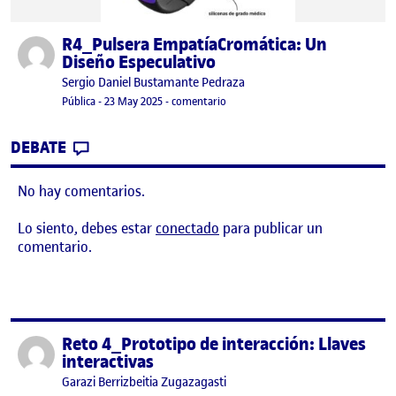
R4_Pulsera EmpatíaCromática: Un
Publicado por
Diseño Especulativo
Publicado por
Sergio Daniel Bustamante Pedraza
Visibilidad:
Fecha de publicación
23 mayo, 2025 12:44 am
en R4_Pulsera EmpatíaCromática: U
Pública
-
23 May 2025
-
comentario
CONTRIBUTION
0
EN R4_PULSERA EMPATÍACROMÁTICA: UN
DEBATE
No hay comentarios.
Lo siento, debes estar
conectado
para publicar un
comentario.
Reto 4_Prototipo de interacción: Llaves
Publicado por
interactivas
Publicado por
Garazi Berrizbeitia Zugazagasti