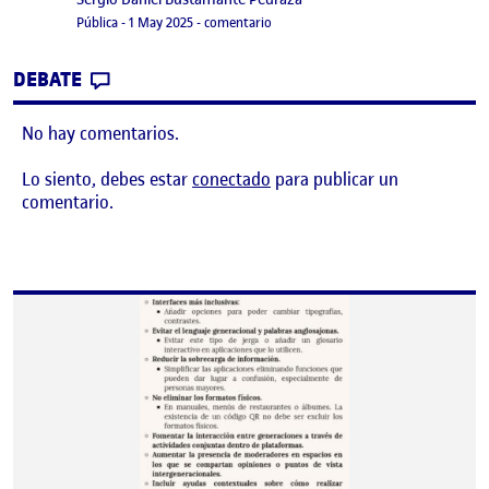
Visibilidad:
Fecha de publicación
en Value Proposition Canvas INTE
Pública
-
1 May 2025
-
comentario
CONTRIBUTION
0
EN VALUE PROPOSITION CANVAS INTERG
DEBATE
No hay comentarios.
Lo siento, debes estar
conectado
para publicar un
comentario.