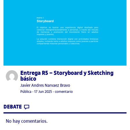
Entrega R5 – Storyboard y Sketching
Publicado por
básico
Publicado por
Javier Andres Narvaez Bravo
Visibilidad:
Fecha de publicación
17 junio, 2025 4:49 pm
en Entrega R5 – Storyboard y Sketch
Pública
-
17 Jun 2025
-
comentario
CONTRIBUTION
0
EN ENTREGA R5 – STORYBOARD Y SKETCHI
DEBATE
No hay comentarios.