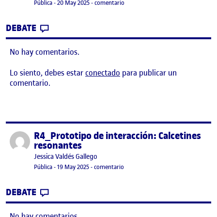
Visibilidad:
Fecha de publicación
en Reto 4_Prototipo de interacción: 
Pública
-
20 May 2025
-
comentario
CONTRIBUTION
0
EN RETO 4_PROTOTIPO DE INTERACCIÓN: 
DEBATE
No hay comentarios.
Lo siento, debes estar
conectado
para publicar un
comentario.
R4_Prototipo de interacción: Calcetines
Publicado por
resonantes
Publicado por
Jessica Valdés Gallego
Visibilidad:
Fecha de publicación
en R4_Prototipo de interacción: Cal
Pública
-
19 May 2025
-
comentario
CONTRIBUTION
0
EN R4_PROTOTIPO DE INTERACCIÓN: CAL
DEBATE
No hay comentarios.