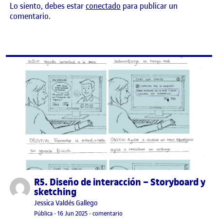
Lo siento, debes estar
conectado
para publicar un
comentario.
R5. Diseño de interacción – Storyboard y
Publicado por
sketching
Publicado por
Jessica Valdés Gallego
Visibilidad:
Fecha de publicación
16 junio, 2025 10:11 pm
en R5. Diseño de interacción – Story
Pública
-
16 Jun 2025
-
comentario