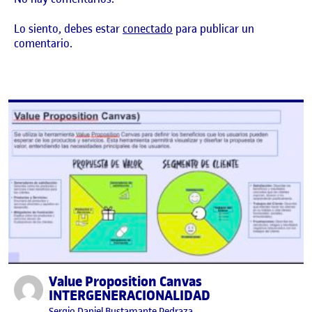
Lo siento, debes estar
conectado
para publicar un
comentario.
Value Proposition Canvas
Publicado por
INTERGENERACIONALIDAD
Publicado por
Sergio Daniel Bustamante Pedraza